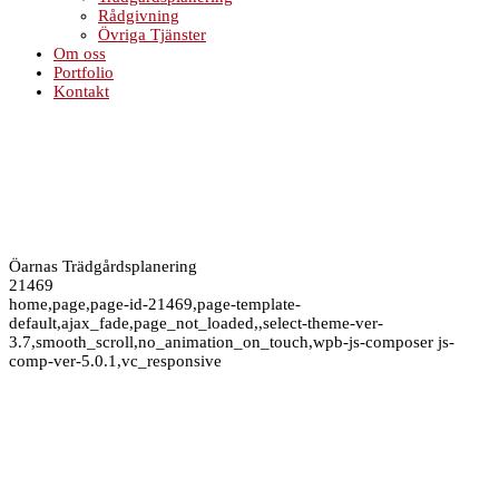
Rådgivning
Övriga Tjänster
Om oss
Portfolio
Kontakt
Öarnas Trädgårdsplanering
21469
home,page,page-id-21469,page-template-
default,ajax_fade,page_not_loaded,,select-theme-ver-
3.7,smooth_scroll,no_animation_on_touch,wpb-js-composer js-
comp-ver-5.0.1,vc_responsive